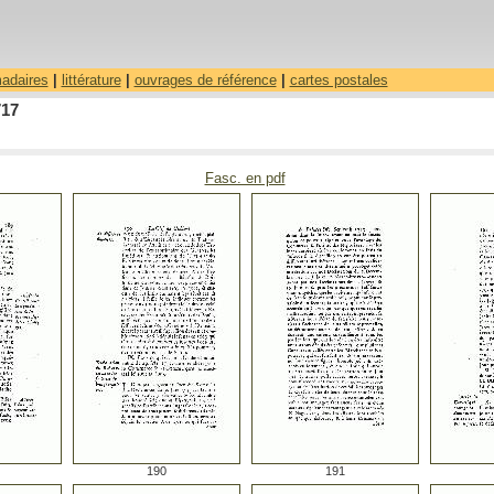
madaires
|
littérature
|
ouvrages de référence
|
cartes postales
717
Fasc. en pdf
190
191