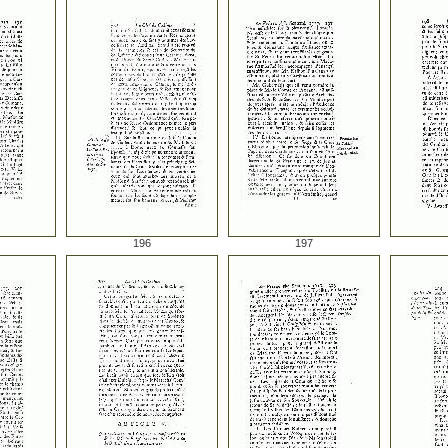
196
197