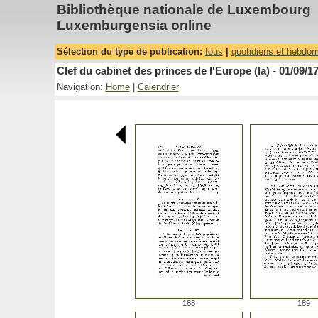
Bibliothèque nationale de Luxembourg
Luxemburgensia online
Sélection du type de publication:
tous
|
quotidiens et hebdo
Clef du cabinet des princes de l'Europe (la) - 01/09/1
Navigation:
Home
|
Calendrier
188
189