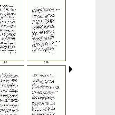
198
199