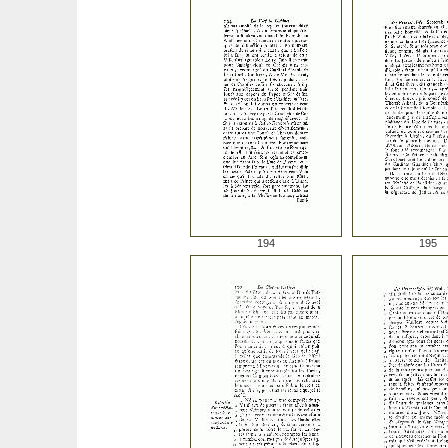
194
195