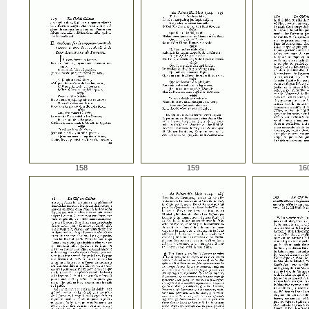
158
159
16