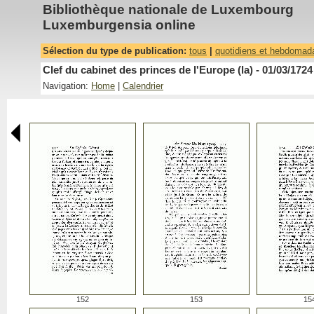
Bibliothèque nationale de Luxembourg
Luxemburgensia online
Sélection du type de publication:
tous
|
quotidiens et hebdomad
Clef du cabinet des princes de l'Europe (la) - 01/03/1724
Navigation:
Home
|
Calendrier
152
153
15