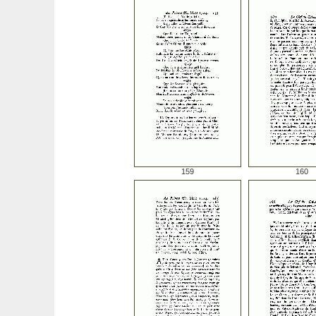
159
160