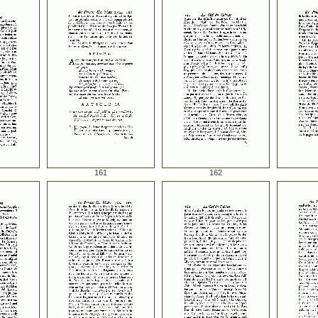
161
162