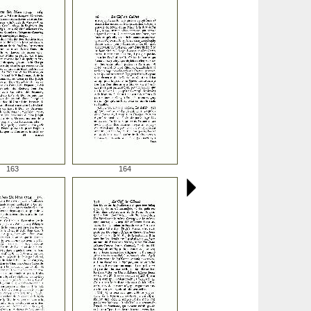
163
164