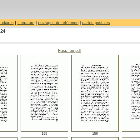
madaires
|
littérature
|
ouvrages de référence
|
cartes postales
724
Fasc. en pdf
155
156