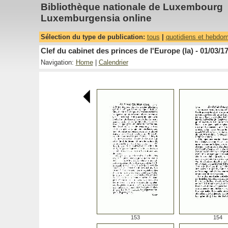
Bibliothèque nationale de Luxembourg
Luxemburgensia online
Sélection du type de publication:
tous
|
quotidiens et hebdo
Clef du cabinet des princes de l'Europe (la) - 01/03/1
Navigation:
Home
|
Calendrier
153
154