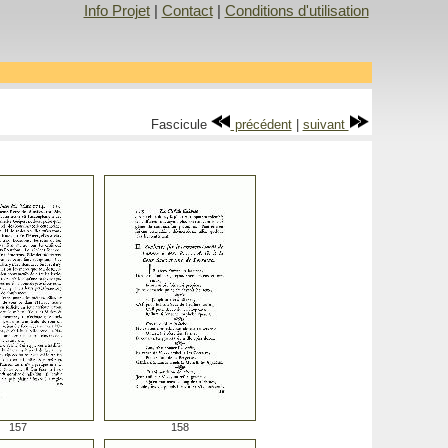
Info Projet
|
Contact
|
Conditions d'utilisation
Fascicule
précédent
|
suivant
157
158