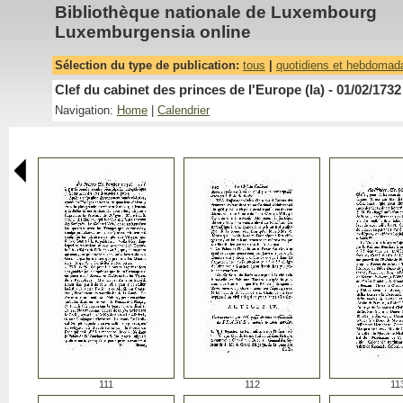
Bibliothèque nationale de Luxembourg
Luxemburgensia online
Sélection du type de publication:
tous
|
quotidiens et hebdomad
Clef du cabinet des princes de l'Europe (la) - 01/02/1732
Navigation:
Home
|
Calendrier
111
112
11