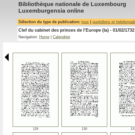
Bibliothèque nationale de Luxembourg
Luxemburgensia online
Sélection du type de publication:
tous
|
quotidiens et hebdomad
Clef du cabinet des princes de l'Europe (la) - 01/02/1732
Navigation:
Home
|
Calendrier
129
130
13