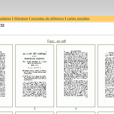
madaires
|
littérature
|
ouvrages de référence
|
cartes postales
732
Fasc. en pdf
3
4