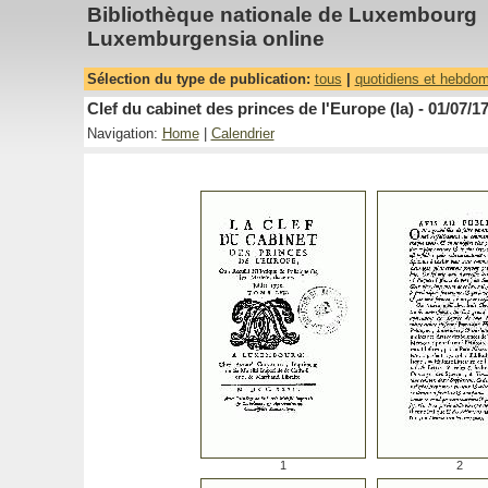
Bibliothèque nationale de Luxembourg
Luxemburgensia online
Sélection du type de publication:
tous
|
quotidiens et hebdo
Clef du cabinet des princes de l'Europe (la) - 01/07/1
Navigation:
Home
|
Calendrier
1
2