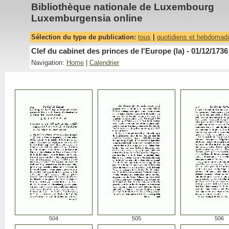
Bibliothèque nationale de Luxembourg
Luxemburgensia online
Sélection du type de publication:
tous
|
quotidiens et hebdomad
Clef du cabinet des princes de l'Europe (la) - 01/12/1736
Navigation:
Home
|
Calendrier
504
505
506