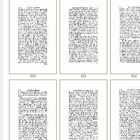
510
511
512