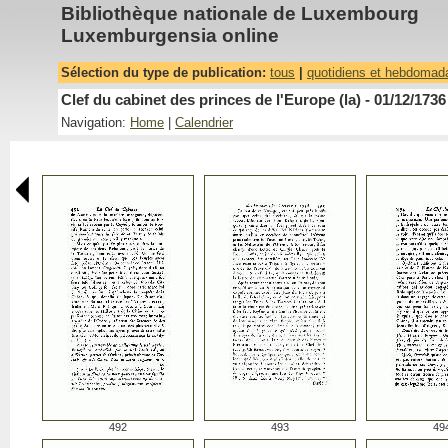
Bibliothèque nationale de Luxembourg
Luxemburgensia online
Sélection du type de publication:
tous
|
quotidiens et hebdomad
Clef du cabinet des princes de l'Europe (la) - 01/12/1736
Navigation:
Home
|
Calendrier
492
493
49