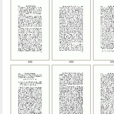
498
499
50