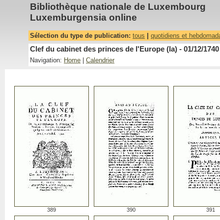
Bibliothèque nationale de Luxembourg
Luxemburgensia online
Sélection du type de publication:
tous
|
quotidiens et hebdomad
Clef du cabinet des princes de l'Europe (la) - 01/12/1740
Navigation:
Home
|
Calendrier
389
390
391