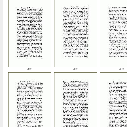
395
396
397