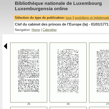
Bibliothèque nationale de Luxembourg
Luxemburgensia online
Sélection du type de publication:
tous
|
quotidiens et hebdomad
Clef du cabinet des princes de l'Europe (la) - 01/01/1771
Navigation:
Home
|
Calendrier
25
26
27