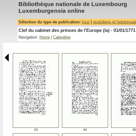
Bibliothèque nationale de Luxembourg
Luxemburgensia online
Sélection du type de publication:
tous
|
quotidiens et hebdomad
Clef du cabinet des princes de l'Europe (la) - 01/01/1771
Navigation:
Home
|
Calendrier
43
44
45