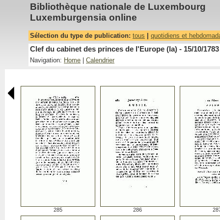
Bibliothèque nationale de Luxembourg
Luxemburgensia online
Sélection du type de publication:
tous
|
quotidiens et hebdomad
Clef du cabinet des princes de l'Europe (la) - 15/10/1783
Navigation:
Home
|
Calendrier
285
286
28