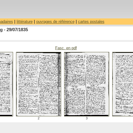
madaires
|
littérature
|
ouvrages de référence
|
cartes postales
 - 29/07/1835
Fasc. en pdf
2
3