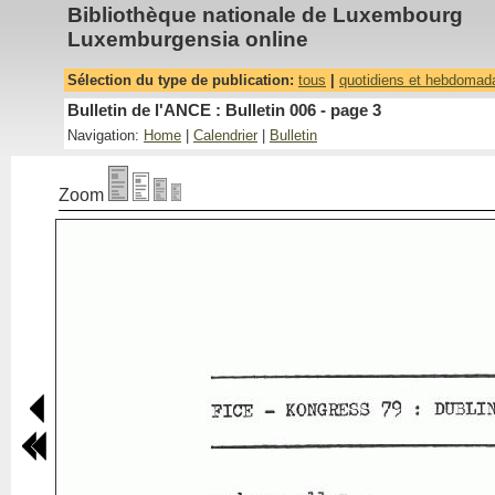
Bibliothèque nationale de Luxembourg
Luxemburgensia online
Sélection du type de publication:
tous
|
quotidiens et hebdomad
Bulletin de l'ANCE : Bulletin 006 - page 3
Navigation:
Home
|
Calendrier
|
Bulletin
Zoom