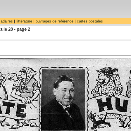
madaires
|
littérature
|
ouvrages de référence
|
cartes postales
ule 28 - page 2