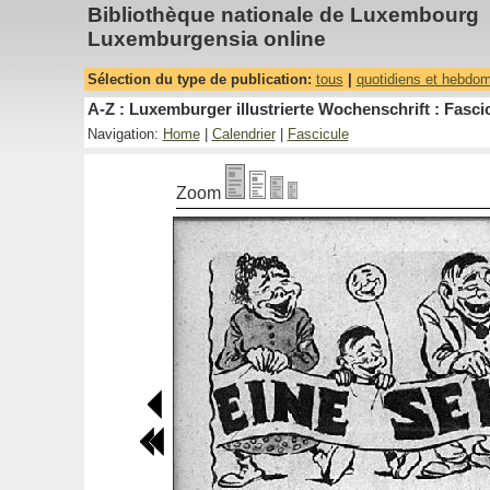
Bibliothèque nationale de Luxembourg
Luxemburgensia online
Sélection du type de publication:
tous
|
quotidiens et hebdo
A-Z : Luxemburger illustrierte Wochenschrift : Fascic
Navigation:
Home
|
Calendrier
|
Fascicule
Zoom