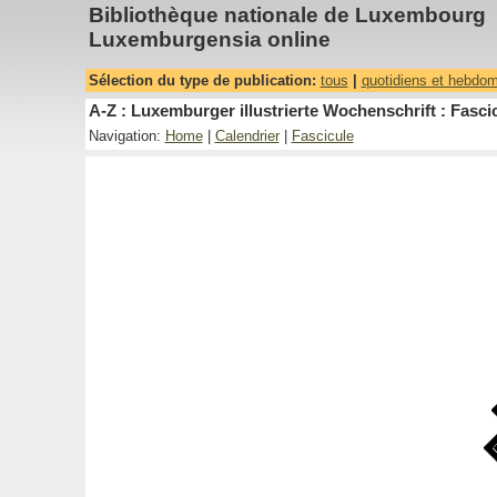
Bibliothèque nationale de Luxembourg
Luxemburgensia online
Sélection du type de publication:
tous
|
quotidiens et hebdo
A-Z : Luxemburger illustrierte Wochenschrift : Fascic
Navigation:
Home
|
Calendrier
|
Fascicule