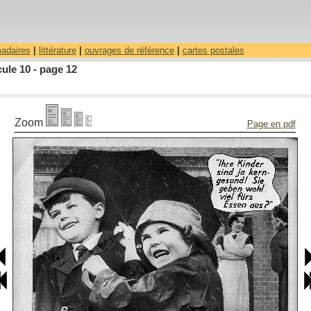
madaires
|
littérature
|
ouvrages de référence
|
cartes postales
ule 10 - page 12
Zoom
Page en pdf