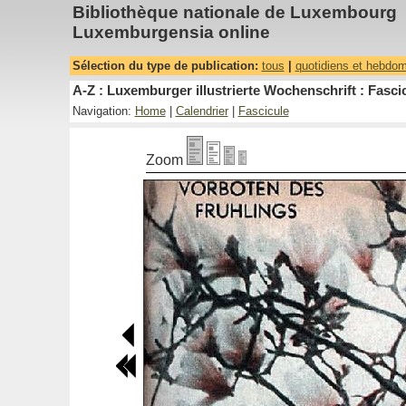
Bibliothèque nationale de Luxembourg
Luxemburgensia online
Sélection du type de publication:
tous
|
quotidiens et hebdo
A-Z : Luxemburger illustrierte Wochenschrift : Fascic
Navigation:
Home
|
Calendrier
|
Fascicule
Zoom