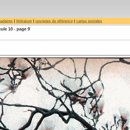
madaires
|
littérature
|
ouvrages de référence
|
cartes postales
ule 10 - page 9