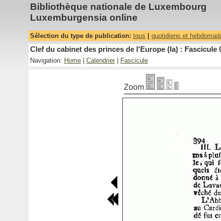
Bibliothèque nationale de Luxembourg
Luxemburgensia online
Sélection du type de publication:
tous
|
quotidiens et hebdomad
Clef du cabinet des princes de l'Europe (la) : Fascicule 
Navigation:
Home
|
Calendrier
|
Fascicule
Zoom