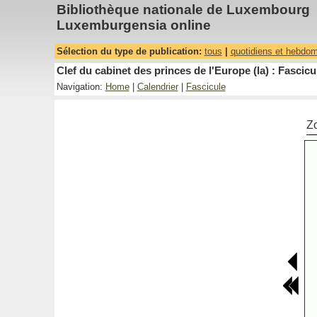
Bibliothèque nationale de Luxembourg
Luxemburgensia online
Sélection du type de publication:
tous
|
quotidiens et hebdo
Clef du cabinet des princes de l'Europe (la) : Fascicu
Navigation:
Home
|
Calendrier
|
Fascicule
Z