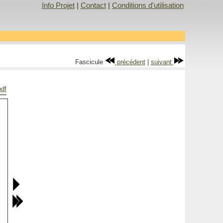
Info Projet
|
Contact
|
Conditions d'utilisation
Fascicule
précédent
|
suivant
pdf