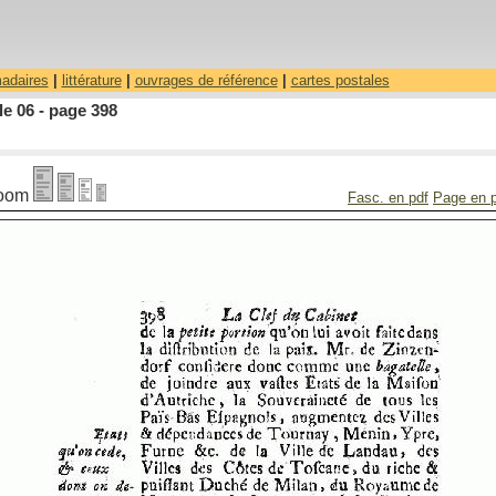
madaires
|
littérature
|
ouvrages de référence
|
cartes postales
le 06 - page 398
oom
Fasc. en pdf
Page en 