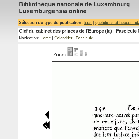
Bibliothèque nationale de Luxembourg
Luxemburgensia online
Sélection du type de publication:
tous
|
quotidiens et hebdomad
Clef du cabinet des princes de l'Europe (la) : Fascicule 
Navigation:
Home
|
Calendrier
|
Fascicule
Zoom