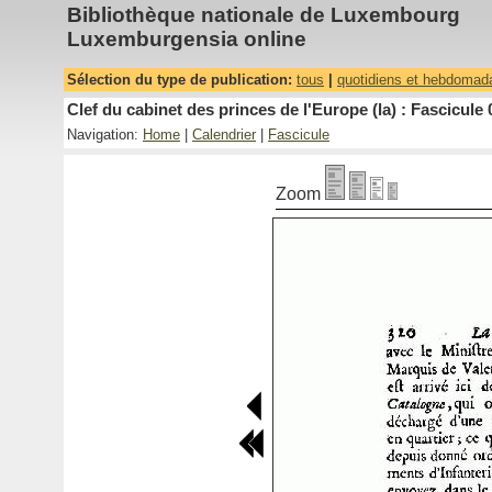
Bibliothèque nationale de Luxembourg
Luxemburgensia online
Sélection du type de publication:
tous
|
quotidiens et hebdomad
Clef du cabinet des princes de l'Europe (la) : Fascicule 
Navigation:
Home
|
Calendrier
|
Fascicule
Zoom