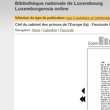
Bibliothèque nationale de Luxembourg
Luxemburgensia online
Sélection du type de publication:
tous
|
quotidiens et hebdomad
Clef du cabinet des princes de l'Europe (la) : Fascicule 
Navigation:
Home
|
Calendrier
|
Fascicule
Zoom