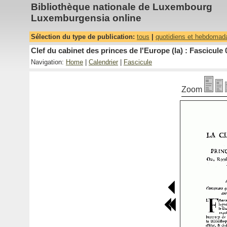
Bibliothèque nationale de Luxembourg
Luxemburgensia online
Sélection du type de publication:
tous
|
quotidiens et hebdomad
Clef du cabinet des princes de l'Europe (la) : Fascicule 
Navigation:
Home
|
Calendrier
|
Fascicule
Zoom