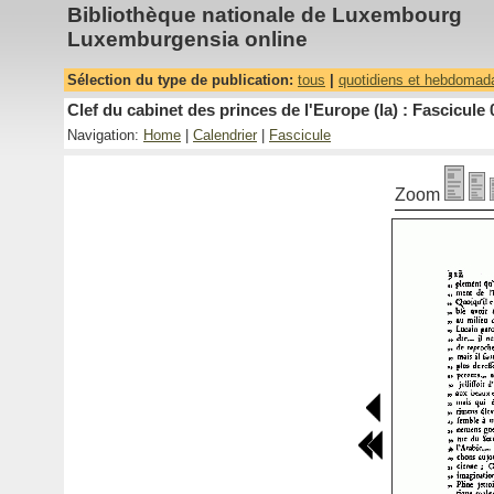
Bibliothèque nationale de Luxembourg
Luxemburgensia online
Sélection du type de publication:
tous
|
quotidiens et hebdomad
Clef du cabinet des princes de l'Europe (la) : Fascicule 
Navigation:
Home
|
Calendrier
|
Fascicule
Zoom