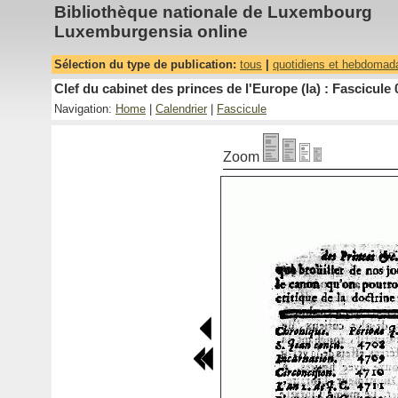
Bibliothèque nationale de Luxembourg
Luxemburgensia online
Sélection du type de publication:
tous
|
quotidiens et hebdomad
Clef du cabinet des princes de l'Europe (la) : Fascicule 
Navigation:
Home
|
Calendrier
|
Fascicule
Zoom