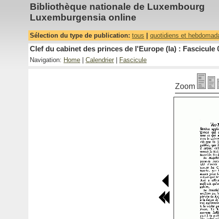
Bibliothèque nationale de Luxembourg
Luxemburgensia online
Sélection du type de publication:
tous
|
quotidiens et hebdomad
Clef du cabinet des princes de l'Europe (la) : Fascicule 
Navigation:
Home
|
Calendrier
|
Fascicule
Zoom