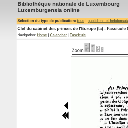
Bibliothèque nationale de Luxembourg
Luxemburgensia online
Sélection du type de publication:
tous
|
quotidiens et hebdomad
Clef du cabinet des princes de l'Europe (la) : Fascicule 
Navigation:
Home
|
Calendrier
|
Fascicule
Zoom