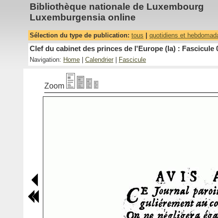
Bibliothèque nationale de Luxembourg
Luxemburgensia online
Sélection du type de publication:
tous
|
quotidiens et hebdomad
Clef du cabinet des princes de l'Europe (la) : Fascicule 
Navigation:
Home
|
Calendrier
|
Fascicule
Zoom