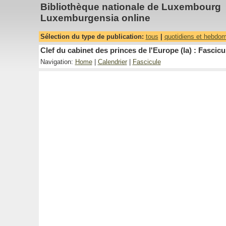
Bibliothèque nationale de Luxembourg
Luxemburgensia online
Sélection du type de publication:
tous
|
quotidiens et hebdo
Clef du cabinet des princes de l'Europe (la) : Fascicu
Navigation:
Home
|
Calendrier
|
Fascicule