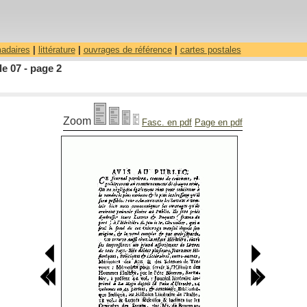
madaires
|
littérature
|
ouvrages de référence
|
cartes postales
le 07 - page 2
Zoom
Fasc. en pdf
Page en pdf