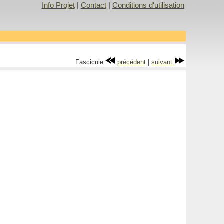
Info Projet
|
Contact
|
Conditions d'utilisation
Fascicule
précédent
|
suivant