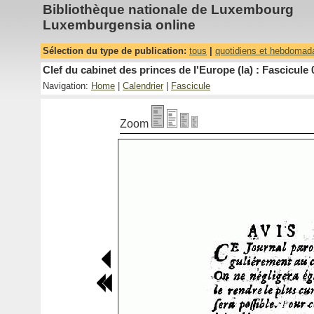
Bibliothèque nationale de Luxembourg
Luxemburgensia online
Sélection du type de publication:
tous
|
quotidiens et hebdomad
Clef du cabinet des princes de l'Europe (la) : Fascicule 
Navigation:
Home
|
Calendrier
|
Fascicule
Zoom