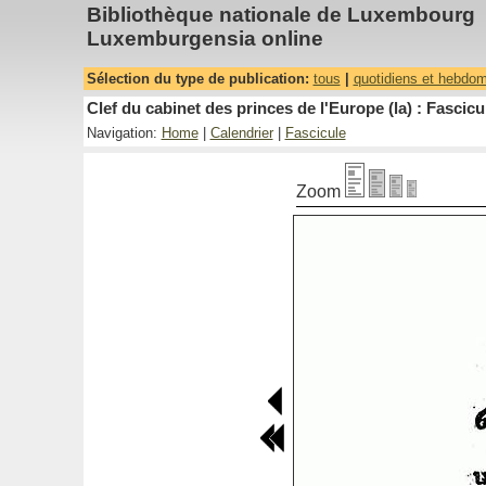
Bibliothèque nationale de Luxembourg
Luxemburgensia online
Sélection du type de publication:
tous
|
quotidiens et hebdo
Clef du cabinet des princes de l'Europe (la) : Fascicu
Navigation:
Home
|
Calendrier
|
Fascicule
Zoom