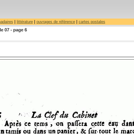
madaires
|
littérature
|
ouvrages de référence
|
cartes postales
le 07 - page 6