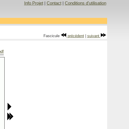
Info Projet
|
Contact
|
Conditions d'utilisation
Fascicule
précédent
|
suivant
pdf