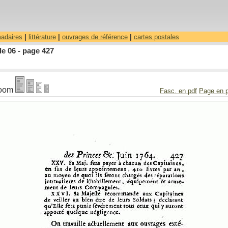
madaires
|
littérature
|
ouvrages de référence
|
cartes postales
le 06 - page 427
oom
Fasc. en pdf
Page en 