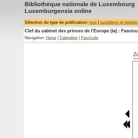
Bibliothèque nationale de Luxembourg
Luxemburgensia online
Sélection du type de publication:
tous
|
quotidiens et hebdo
Clef du cabinet des princes de l'Europe (la) : Fascicu
Navigation:
Home
|
Calendrier
|
Fascicule
Z