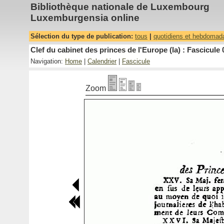
Bibliothèque nationale de Luxembourg
Luxemburgensia online
Sélection du type de publication:
tous
|
quotidiens et hebdomad
Clef du cabinet des princes de l'Europe (la) : Fascicule 
Navigation:
Home
|
Calendrier
|
Fascicule
Zoom