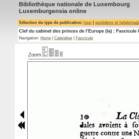
Bibliothèque nationale de Luxembourg
Luxemburgensia online
Sélection du type de publication:
tous
|
quotidiens et hebdomad
Clef du cabinet des princes de l'Europe (la) : Fascicule 
Navigation:
Home
|
Calendrier
|
Fascicule
Zoom