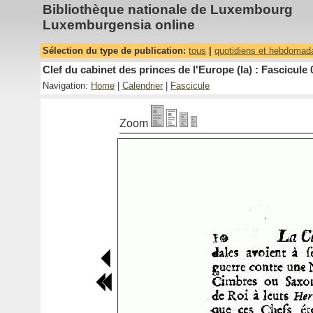
Bibliothèque nationale de Luxembourg
Luxemburgensia online
Sélection du type de publication:
tous
|
quotidiens et hebdomad
Clef du cabinet des princes de l'Europe (la) : Fascicule 
Navigation:
Home
|
Calendrier
|
Fascicule
Zoom