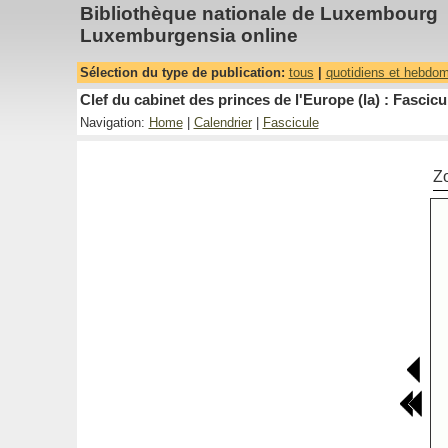
Bibliothèque nationale de Luxembourg
Luxemburgensia online
Sélection du type de publication:
tous
|
quotidiens et hebdo
Clef du cabinet des princes de l'Europe (la) : Fascicu
Navigation:
Home
|
Calendrier
|
Fascicule
Z