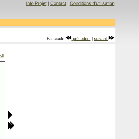
Info Projet
|
Contact
|
Conditions d'utilisation
Fascicule
précédent
|
suivant
pdf