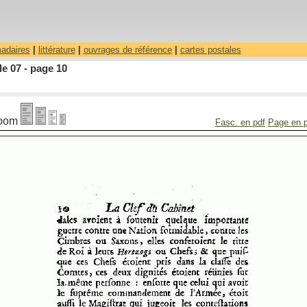
madaires
|
littérature
|
ouvrages de référence
|
cartes postales
le 07 - page 10
oom
Fasc. en pdf
Page en 