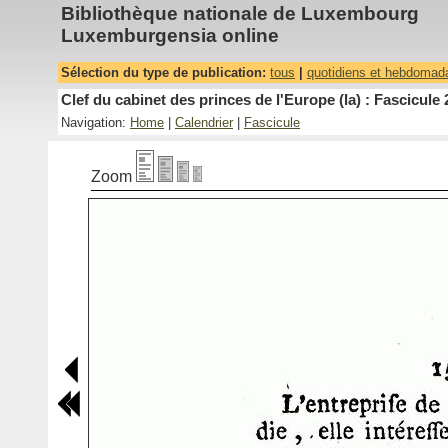
Bibliothèque nationale de Luxembourg
Luxemburgensia online
Sélection du type de publication:
tous
|
quotidiens et hebdomad
Clef du cabinet des princes de l'Europe (la) : Fascicule 
Navigation:
Home
|
Calendrier
|
Fascicule
Zoom