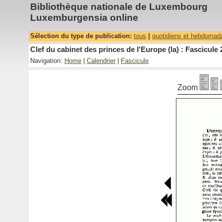
Bibliothèque nationale de Luxembourg
Luxemburgensia online
Sélection du type de publication:
tous
|
quotidiens et hebdomad
Clef du cabinet des princes de l'Europe (la) : Fascicule 
Navigation:
Home
|
Calendrier
|
Fascicule
Zoom