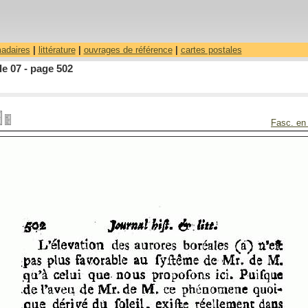
madaires
|
littérature
|
ouvrages de référence
|
cartes postales
le 07 - page 502
Fasc. en