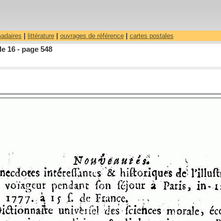
madaires
|
littérature
|
ouvrages de référence
|
cartes postales
le 16 - page 548