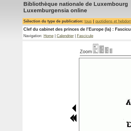
Bibliothèque nationale de Luxembourg
Luxemburgensia online
Sélection du type de publication:
tous
|
quotidiens et hebdo
Clef du cabinet des princes de l'Europe (la) : Fascicu
Navigation:
Home
|
Calendrier
|
Fascicule
Zoom