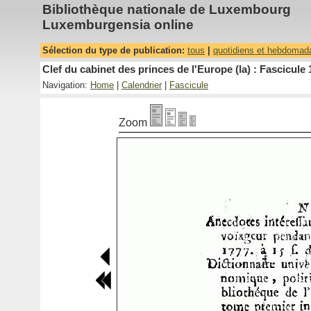
Bibliothèque nationale de Luxembourg
Luxemburgensia online
Sélection du type de publication:
tous
|
quotidiens et hebdomad
Clef du cabinet des princes de l'Europe (la) : Fascicule 
Navigation:
Home
|
Calendrier
|
Fascicule
Zoom