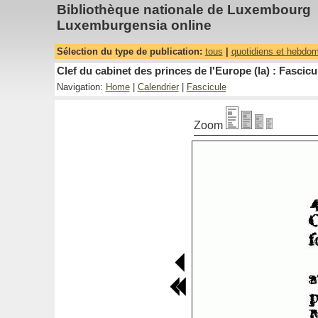
Bibliothèque nationale de Luxembourg
Luxemburgensia online
Sélection du type de publication:
tous
|
quotidiens et hebdo
Clef du cabinet des princes de l'Europe (la) : Fascicu
Navigation:
Home
|
Calendrier
|
Fascicule
Zoom