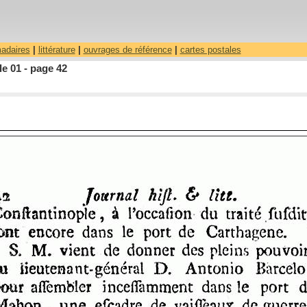
madaires
|
littérature
|
ouvrages de référence
|
cartes postales
le 01 - page 42