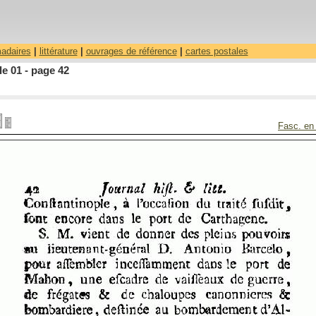
madaires
|
littérature
|
ouvrages de référence
|
cartes postales
le 01 - page 42
Fasc. en