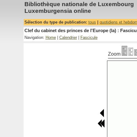
Bibliothèque nationale de Luxembourg
Luxemburgensia online
Sélection du type de publication:
tous
|
quotidiens et hebdo
Clef du cabinet des princes de l'Europe (la) : Fascicu
Navigation:
Home
|
Calendrier
|
Fascicule
Zoom