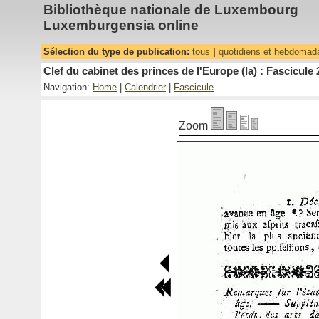
Bibliothèque nationale de Luxembourg
Luxemburgensia online
Sélection du type de publication:
tous
|
quotidiens et hebdomad
Clef du cabinet des princes de l'Europe (la) : Fascicule 
Navigation:
Home
|
Calendrier
|
Fascicule
Zoom