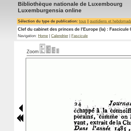
Bibliothèque nationale de Luxembourg
Luxemburgensia online
Sélection du type de publication:
tous
|
quotidiens et hebdomad
Clef du cabinet des princes de l'Europe (la) : Fascicule 
Navigation:
Home
|
Calendrier
|
Fascicule
Zoom