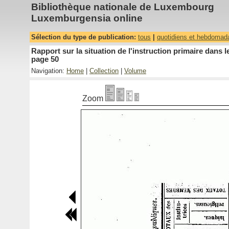
Bibliothèque nationale de Luxembourg
Luxemburgensia online
Sélection du type de publication:
tous
|
quotidiens et hebdomad
Rapport sur la situation de l'instruction primaire dan
page 50
Navigation:
Home
|
Collection
|
Volume
Zoom