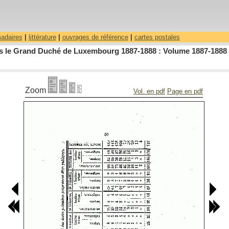
madaires
|
littérature
|
ouvrages de référence
|
cartes postales
dans le Grand Duché de Luxembourg 1887-1888 : Volume 1887-1888 
Zoom
Vol. en pdf
Page en pdf