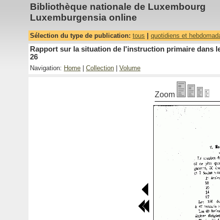
Bibliothèque nationale de Luxembourg
Luxemburgensia online
Sélection du type de publication:
tous
|
quotidiens et hebdomad
Rapport sur la situation de l'instruction primaire dan
26
Navigation:
Home
|
Collection
|
Volume
Zoom