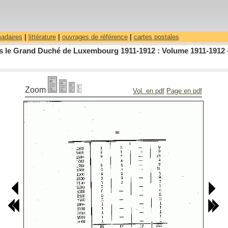
madaires
|
littérature
|
ouvrages de référence
|
cartes postales
dans le Grand Duché de Luxembourg 1911-1912 : Volume 1911-1912 
Zoom
Vol. en pdf
Page en pdf