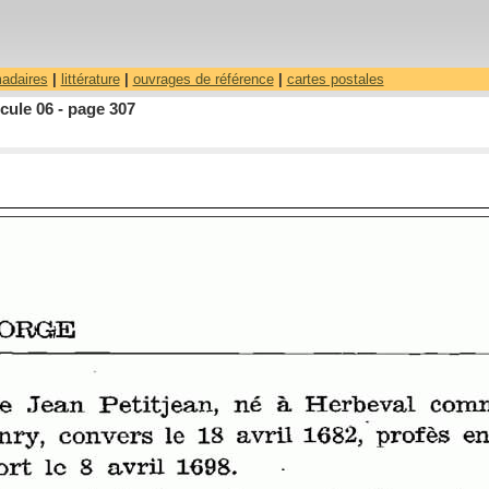
madaires
|
littérature
|
ouvrages de référence
|
cartes postales
cule 06 - page 307