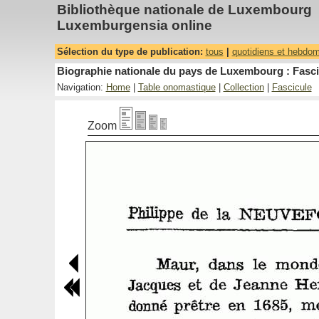
Bibliothèque nationale de Luxembourg
Luxemburgensia online
Sélection du type de publication:
tous
|
quotidiens et hebdo
Biographie nationale du pays de Luxembourg : Fasci
Navigation:
Home
|
Table onomastique
|
Collection
|
Fascicule
Zoom